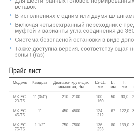
Для шестигранных головок, нормированных
вставок
В исполнениях с одним или двумя шлангам
Включая четырехгранный переходник с пр
муфтой и варианты угла соединения до 36
Система безопасной остановки в виде доп
Также доступна версия, соответствующая 
зоны I (газ)
Прайс лист
Модель
Квадрат
Диапазон крутящих
L2-L1,
B,
H,
моментов, Нм
мм
мм
мм
MX-EC-
1" (3/4")
210 - 2100
100 -
50
93,0
20-TS
160
MX-EC-
1"
450 - 4500
124 -
67
122,0
45-TS
212
MX-EC-
1 1/2"
750 - 7500
136 -
80
139,0
75-TS
253