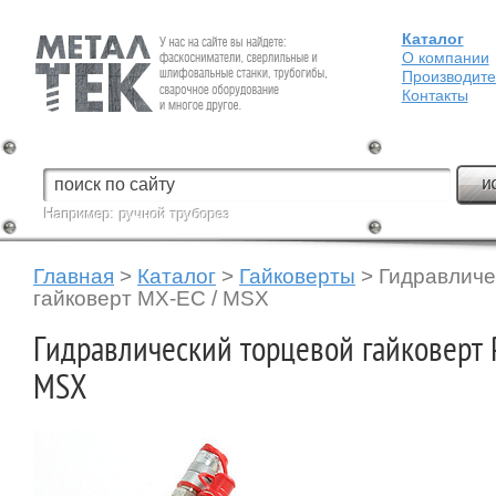
Каталог
Fein — Профессиональный электроинструмент для обработки
металла.
О компании
Производит
Контакты
Например:
ручной труборез
Главная
>
Каталог
>
Гайковерты
>
Гидравличе
гайковерт MX-EC / MSX
Гидравлический торцевой гайковерт 
MSX