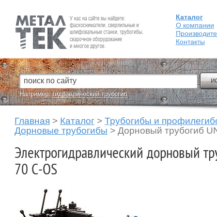
Каталог
Fein — Профессиональный электроинструмент для обработки
металла.
О компании
Производит
Контакты
Например:
гидравлический трубогиб
Главная
>
Каталог
>
Трубогибы и профилегиб
Дорновые трубогибы
>
Дорновый трубогиб UN
Электрогидравлический дорновый тр
70 C-OS