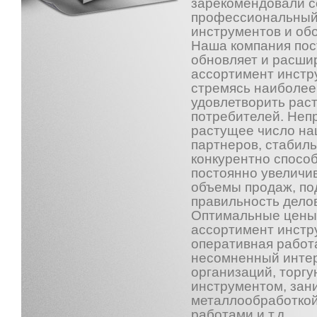
зарекомендовали с
профессиональный
инструментов и об
Наша компания пос
обновляет и расши
ассортимент инстр
стремясь наиболее
удовлетворить рас
потребителей. Неп
растущее число на
партнеров, стабил
конкурентно спосо
постоянно увелич
объемы продаж, п
правильность дело
Оптимальные цены
ассортимент инстру
оперативная работ
несомненный инте
организаций, торг
инструментом, за
металлообработкой
работами и т.д.